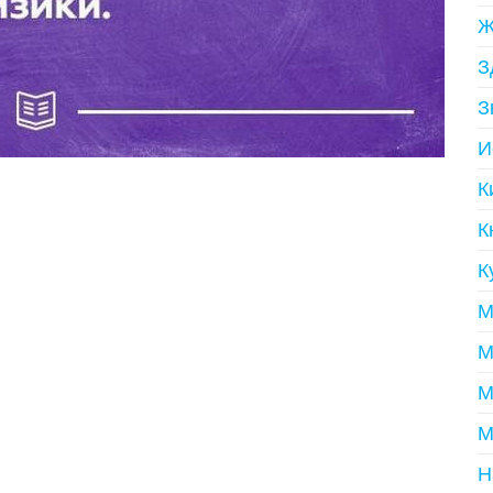
Ж
З
З
И
К
К
К
М
М
М
М
Н