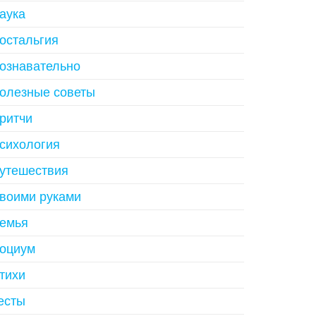
аука
остальгия
ознавательно
олезные советы
ритчи
сихология
утешествия
воими руками
емья
оциум
тихи
есты