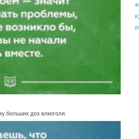
Ф
Ю
Я
ку больших доз алкоголя.