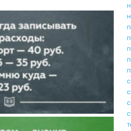
Н
Н
П
П
П
П
П
С
С
С
С
Т