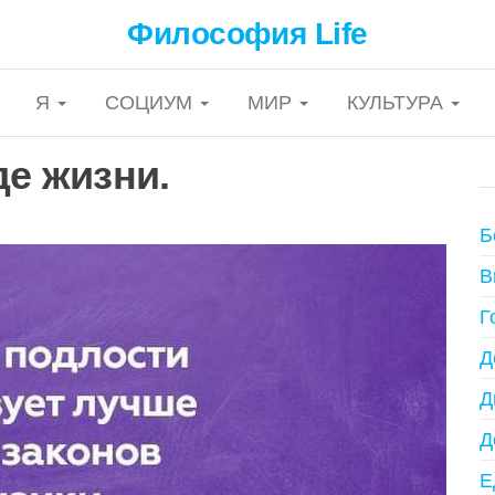
Философия Life
Я
СОЦИУМ
МИР
КУЛЬТУРА
де жизни.
Б
В
Г
Д
Д
Д
Е