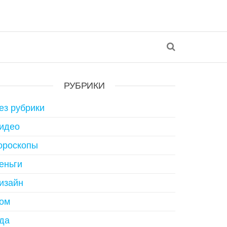
РУБРИКИ
ез рубрики
идео
ороскопы
еньги
изайн
ом
да