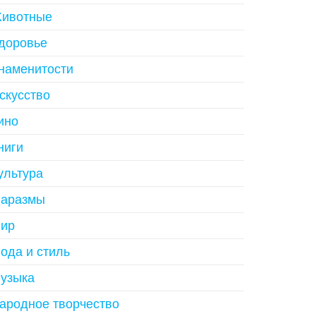
ивотные
доровье
наменитости
скусство
ино
ниги
ультура
аразмы
ир
ода и стиль
узыка
ародное творчество