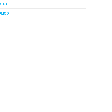
ото
мор