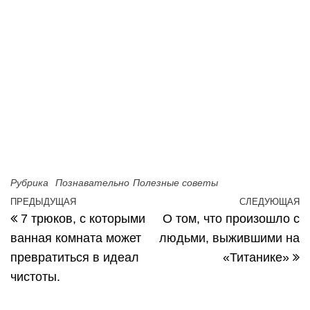
Рубрика
Познавательно
Полезные советы
ПРЕДЫДУЩАЯ
СЛЕДУЮЩАЯ
Предыдущая запись
С
Навигация по записям
7 трюков, с которыми
О том, что произошло с
ванная комната может
людьми, выжившими на
превратиться в идеал
«Титанике»
чистоты.