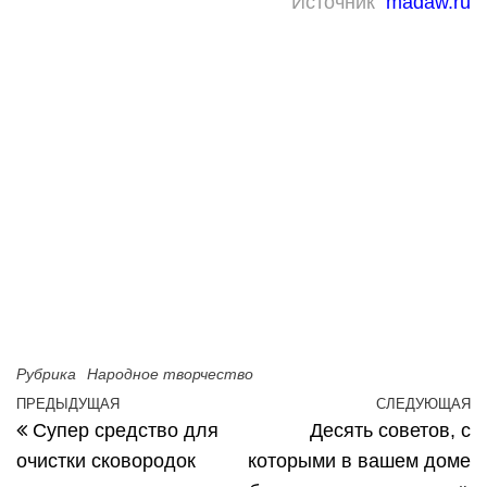
Источник
madaw.ru
Рубрика
Народное творчество
ПРЕДЫДУЩАЯ
СЛЕДУЮЩАЯ
Предыдущая запись
С
Навигация по записям
Супер средство для
Десять советов, с
очистки сковородок
которыми в вашем доме