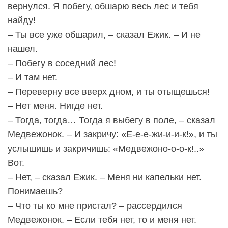
вернулся. Я побегу, обшарю весь лес и тебя
найду!
– Ты все уже обшарил, – сказал Ежик. – И не
нашел.
– Побегу в соседний лес!
– И там нет.
– Переверну все вверх дном, и ты отыщешься!
– Нет меня. Нигде нет.
– Тогда, тогда… Тогда я выбегу в поле, – сказал
Медвежонок. – И закричу: «Е-е-е-жи-и-и-к!», и ты
услышишь и закричишь: «Медвежоно-о-о-к!..»
Вот.
– Нет, – сказал Ежик. – Меня ни капельки нет.
Понимаешь?
– Что ты ко мне пристал? – рассердился
Медвежонок. – Если тебя нет, то и меня нет.