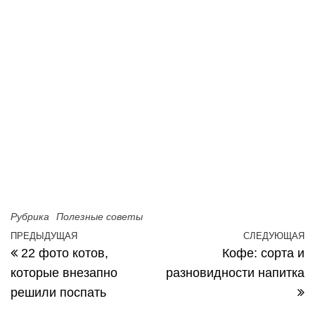
Рубрика
Полезные советы
ПРЕДЫДУЩАЯ
СЛЕДУЮЩАЯ
Предыдущая запись
С
Навигация по записям
22 фото котов,
Кoфе: cорта и
которые внезапно
разновидности напиткa
решили поспать