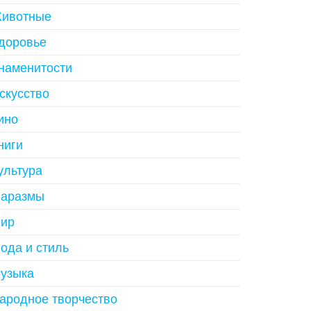
ивотные
доровье
наменитости
скусство
ино
ниги
ультура
аразмы
ир
ода и стиль
узыка
ародное творчество