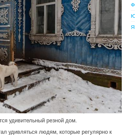
Ф
Ю
Я
ится удивительный резной дом.
ал удивляться людям, которые регулярно к