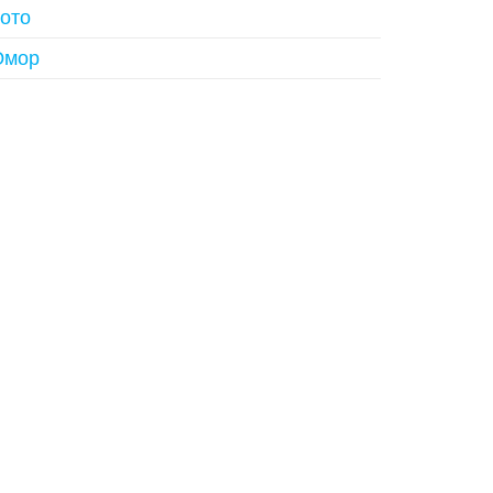
ото
мор