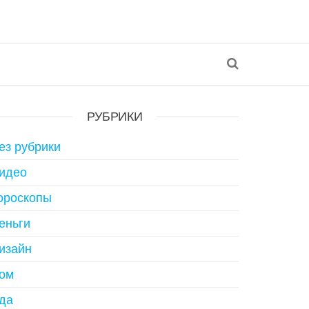
РУБРИКИ
ез рубрики
идео
ороскопы
еньги
изайн
ом
да