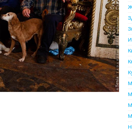
Ж
З
З
И
К
К
К
М
М
М
М
Н