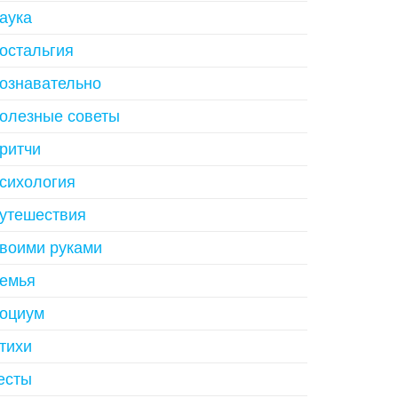
аука
остальгия
ознавательно
олезные советы
ритчи
сихология
утешествия
воими руками
емья
оциум
тихи
есты