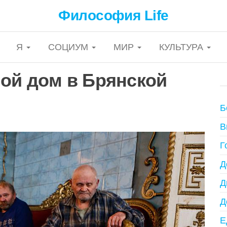
Философия Life
Я
СОЦИУМ
МИР
КУЛЬТУРА
ой дом в Брянской
Б
В
Г
Д
Д
Д
Е