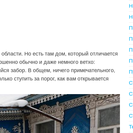
Н
Н
П
П
П
области. Но есть там дом, который отличается
П
ршенно обычно и даже немного ветхо:
йся забор. В общем, ничего примечательного,
П
олько ступить за порог, как вам открывается
С
С
С
С
Т